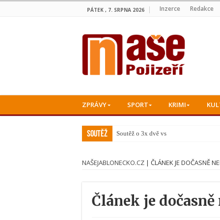
Inzerce
Redakce
PÁTEK , 7. SRPNA 2026
ZPRÁVY
SPORT
KRIMI
KUL
Soutěž
Soutěž o 3x dvě vstupenky
NAŠEJABLONECKO.CZ
|
ČLÁNEK JE DOČASNĚ N
Článek je dočasně