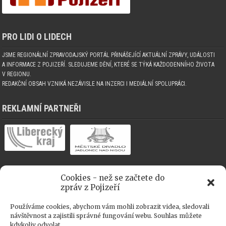
PRO LIDI O LIDECH
JSME REGIONÁLNÍ ZPRAVODAJSKÝ PORTÁL PŘINÁŠEJÍCÍ AKTUÁLNÍ ZPRÁVY, UDÁLOSTI
A INFORMACE Z POJIZEŘÍ. SLEDUJEME DĚNÍ, KTERÉ SE TÝKÁ KAŽDODENNÍHO ŽIVOTA
V REGIONU.
REDAKČNÍ OBSAH VZNIKÁ NEZÁVISLE NA INZERCI I MEDIÁLNÍ SPOLUPRÁCI.
REKLAMNÍ PARTNEŘI
Cookies - než se začtete do
MEDIÁLNÍ SPOLUPRÁCE
zpráv z Pojizeří
Používáme cookies, abychom vám mohli zobrazit videa, sledovali
návštěvnost a zajistili správné fungování webu. Souhlas můžete
kdykoliv odvolat.