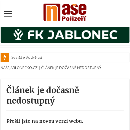
Soutěž o 3x dvě vstupe
NAŠEJABLONECKO.CZ
|
ČLÁNEK JE DOČASNĚ NEDOSTUPNÝ
Článek je dočasně
nedostupný
Přešli jste na novou verzi webu.