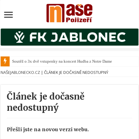
Soutěž o 3x dvě vstupenky na koncert Hudba z Notre Dame
NAŠEJABLONECKO.CZ
|
ČLÁNEK JE DOČASNĚ NEDOSTUPNÝ
Článek je dočasně
nedostupný
Přešli jste na novou verzi webu.