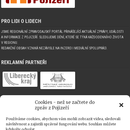
PRO LIDI O LIDECH
JSME REGIONÁLNÍ ZPRAVODAJSKÝ PORTÁL PŘINÁŠEJÍCÍ AKTUÁLNÍ ZPRÁVY, UDÁLOSTI
A INFORMACE Z POJIZEŘÍ. SLEDUJEME DĚNÍ, KTERÉ SE TÝKÁ KAŽDODENNÍHO ŽIVOTA
V REGIONU.
REDAKČNÍ OBSAH VZNIKÁ NEZÁVISLE NA INZERCI I MEDIÁLNÍ SPOLUPRÁCI.
REKLAMNÍ PARTNEŘI
Cookies - než se začtete do
MEDIÁLNÍ SPOLUPRÁCE
zpráv z Pojizeří
Používáme cookies, abychom vám mohli zobrazit videa, sledovali
návštěvnost a zajistili správné fungování webu. Souhlas můžete
kdykoliv odvolat.