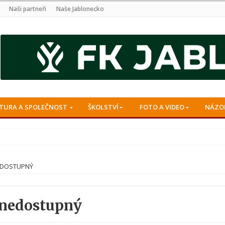
Naši partneři
Naše Jablonecko
TURA A SPOLEČNOST
ŠKOLSTVÍ
FOTO A VIDEO
NÁZO
EDOSTUPNÝ
 nedostupný