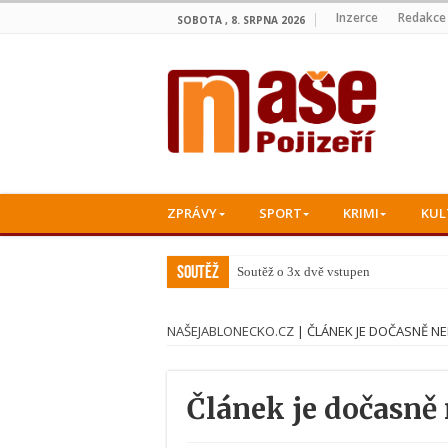
Inzerce
Redakce
SOBOTA , 8. SRPNA 2026
ZPRÁVY
SPORT
KRIMI
KUL
Soutěž
Soutěž o 3x dvě vstupenky na k
NAŠEJABLONECKO.CZ
|
ČLÁNEK JE DOČASNĚ N
Článek je dočasně