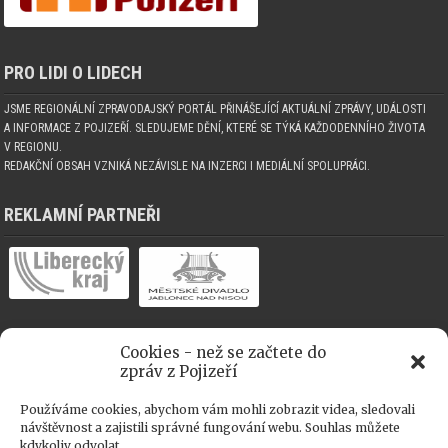
PRO LIDI O LIDECH
JSME REGIONÁLNÍ ZPRAVODAJSKÝ PORTÁL PŘINÁŠEJÍCÍ AKTUÁLNÍ ZPRÁVY, UDÁLOSTI
A INFORMACE Z POJIZEŘÍ. SLEDUJEME DĚNÍ, KTERÉ SE TÝKÁ KAŽDODENNÍHO ŽIVOTA
V REGIONU.
REDAKČNÍ OBSAH VZNIKÁ NEZÁVISLE NA INZERCI I MEDIÁLNÍ SPOLUPRÁCI.
REKLAMNÍ PARTNEŘI
Cookies - než se začtete do
MEDIÁLNÍ SPOLUPRÁCE
zpráv z Pojizeří
Používáme cookies, abychom vám mohli zobrazit videa, sledovali
návštěvnost a zajistili správné fungování webu. Souhlas můžete
kdykoliv odvolat.