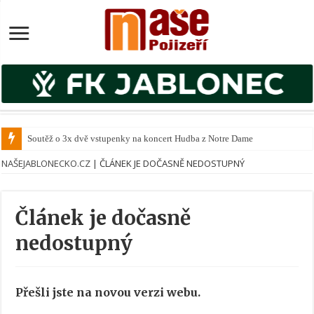
Soutěž o 3x dvě vstupenky na koncert Hudba z Notre Dame
NAŠEJABLONECKO.CZ
|
ČLÁNEK JE DOČASNĚ NEDOSTUPNÝ
Článek je dočasně
nedostupný
Přešli jste na novou verzi webu.