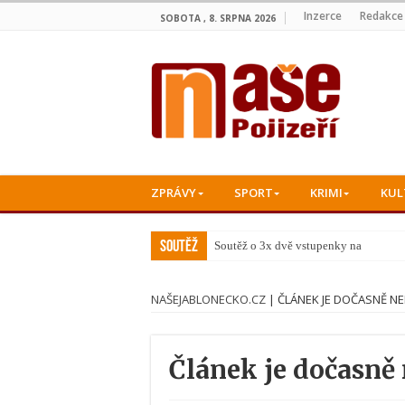
Inzerce
Redakce
SOBOTA , 8. SRPNA 2026
ZPRÁVY
SPORT
KRIMI
KUL
Soutěž
Soutěž o 3x dvě vstupenky na koncert
NAŠEJABLONECKO.CZ
|
ČLÁNEK JE DOČASNĚ N
Článek je dočasně