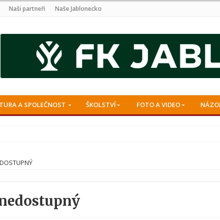
Naši partneři
Naše Jablonecko
TURA A SPOLEČNOST
ŠKOLSTVÍ
FOTO A VIDEO
NÁZO
EDOSTUPNÝ
 nedostupný