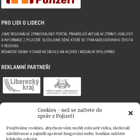
PRO LIDI O LIDECH
JSME REGIONÁLNÍ ZPRAVODAJSKÝ PORTÁL PŘINÁŠEJÍCÍ AKTUÁLNÍ ZPRÁVY, UDÁLOSTI
A INFORMACE Z POJIZEŘÍ. SLEDUJEME DĚNÍ, KTERÉ SE TÝKÁ KAŽDODENNÍHO ŽIVOTA
V REGIONU.
REDAKČNÍ OBSAH VZNIKÁ NEZÁVISLE NA INZERCI I MEDIÁLNÍ SPOLUPRÁCI.
REKLAMNÍ PARTNEŘI
Cookies - než se začtete do
MEDIÁLNÍ SPOLUPRÁCE
zpráv z Pojizeří
Používáme cookies, abychom vám mohli zobrazit videa, sledovali
návštěvnost a zajistili správné fungování webu. Souhlas můžete
kdykoliv odvolat.