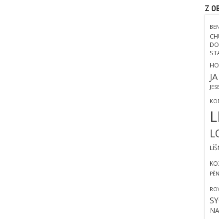
Z O
BE
CH
DO
ST
HO
J
JES
KO
L
L
LÍ
KO
PĚ
RO
S
NA