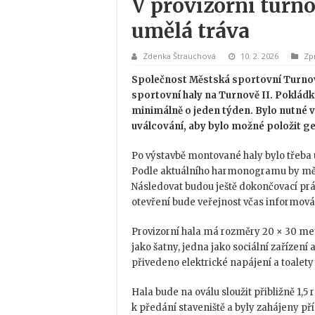
V provizorní turn
umělá tráva
Zdenka Štrauchová
10. 2. 2026
Zp
Společnost Městská sportovní Turnov,
sportovní haly na Turnově II. Poklád
minimálně o jeden týden. Bylo nutné v
uválcování, aby bylo možné položit ge
Po výstavbě montované haly bylo třeba 
Podle aktuálního harmonogramu by měla
Následovat budou ještě dokončovací prá
otevření bude veřejnost včas informová
Provizorní hala má rozměry 20 × 30 metr
jako šatny, jedna jako sociální zařízen
přivedeno elektrické napájení a toalet
Hala bude na oválu sloužit přibližně 1,5
k předání staveniště a byly zahájeny př