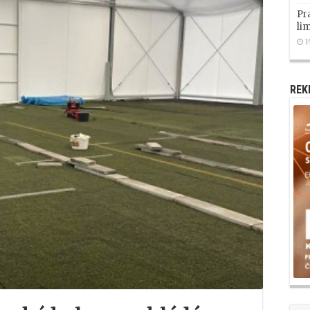
Pr
li
1
REK