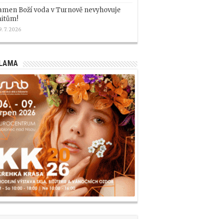
amen Boží voda v Turnově nevyhovuje
mitům!
9. 7. 2026
LAMA