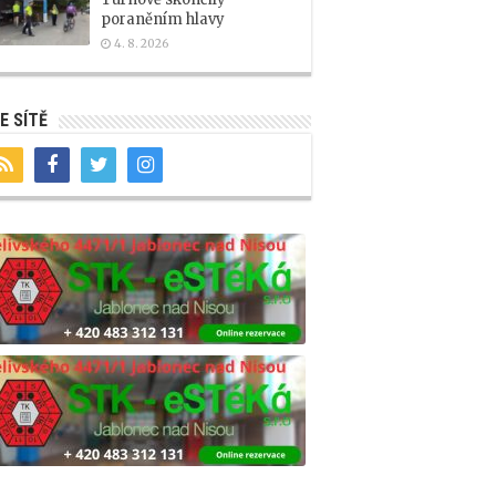
poraněním hlavy
4. 8. 2026
E SÍTĚ