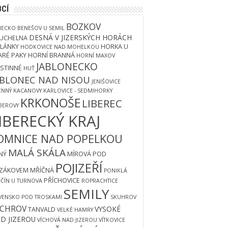
BCÍ
BOZKOV
NECKO
BENEŠOV U SEMIL
DESNÁ V JIZERSKÝCH HORÁCH
UCHELNA
LÁNKY
HORKA U
HODKOVICE NAD MOHELKOU
ARÉ PAKY
HORNÍ BRANNÁ
HORNÍ MAXOV
JABLONECKO
STINNÉ
HUŤ
ABLONEC NAD NISOU
JENIŠOVICE
ENNÝ
KACANOVY
KARLOVICE - SEDMIHORKY
KRKONOŠE
LIBEREC
BEROVY
IBERECKÝ KRAJ
OMNICE NAD POPELKOU
MALÁ SKÁLA
ŠNÝ
MÍROVÁ POD
POJIZEŘÍ
ZÁKOVEM
MŘÍČNÁ
PONIKLÁ
PŘÍCHOVICE
NČÍN U TURNOVA
ROPRACHTICE
SEMILY
VENSKO POD TROSKAMI
SKUHROV
YCHROV
VYSOKÉ
TANVALD
VELKÉ HAMRY
D JIZEROU
VÍCHOVÁ NAD JIZEROU
VÍTKOVICE