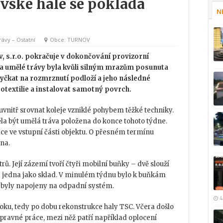
ovské hale se pokládá
N
rávy
–
Ostatní
Obce
TURNOV
 s.r.o. pokračuje v dokončování provizorní
ka umělé trávy byla kvůli silným mrazům posunuta
yčkat na rozmrznutí podloží a jeho následné
otextilie a instalovat samotný povrch.
uvnitř srovnat koleje vzniklé pohybem těžké techniky.
 být umělá tráva položena do konce tohoto týdne.
ce ve vstupní části objektu. O přesném termínu
na.
ů. Její zázemí tvoří čtyři mobilní buňky – dvě slouží
í a jedna jako sklad. V minulém týdnu bylo k buňkám
y byly napojeny na odpadní systém.
4
 roku, tedy po dobu rekonstrukce haly TSC. Včera došlo
ípravné práce, mezi něž patří například oplocení