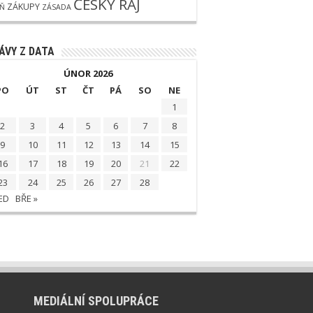
ČESKÝ RÁJ
ZÁKUPY
EŇ
ZÁSADA
ÁVY Z DATA
ÚNOR 2026
PO
ÚT
ST
ČT
PÁ
SO
NE
1
2
3
4
5
6
7
8
9
10
11
12
13
14
15
16
17
18
19
20
21
22
23
24
25
26
27
28
LED
BŘE »
MEDIÁLNÍ SPOLUPRÁCE