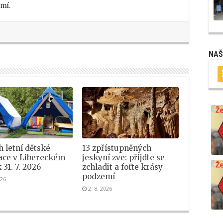
emí.
NAŠ
 letní dětské
13 zpřístupněných
ace v Libereckém
jeskyní zve: přijďte se
 31. 7. 2026
zchladit a foťte krásy
podzemí
026
2. 8. 2026