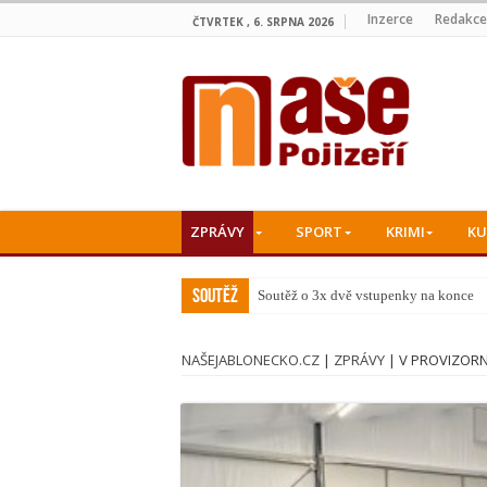
Inzerce
Redakce
ČTVRTEK , 6. SRPNA 2026
ZPRÁVY
SPORT
KRIMI
KU
Soutěž
Soutěž o 3x dvě vstupenky na koncert
NAŠEJABLONECKO.CZ
|
ZPRÁVY
|
V PROVIZORN