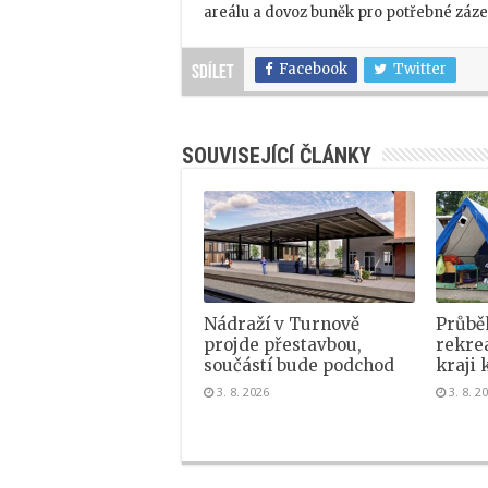
areálu a dovoz buněk pro potřebné záz
Facebook
Twitter
Sdílet
SOUVISEJÍCÍ ČLÁNKY
Nádraží v Turnově
Průběh
projde přestavbou,
rekre
součástí bude podchod
kraji k
3. 8. 2026
3. 8. 2