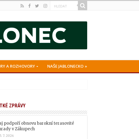
RY A ROZHOVORY
NAŠE JABLONECKO
TKÉ ZPRÁVY
aj podpoří obnovu barokní terasovité
hrady v Zákupech
5. 7. 2026