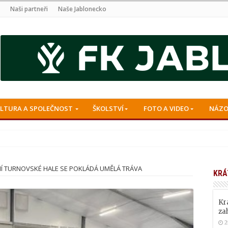
Naši partneři
Naše Jablonecko
LTURA A SPOLEČNOST
ŠKOLSTVÍ
FOTO A VIDEO
NÁZO
 Hudba z Notre Dame
Í TURNOVSKÉ HALE SE POKLÁDÁ UMĚLÁ TRÁVA
KRÁ
Kr
za
2