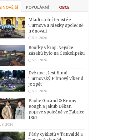
EJNOVĚJŠÍ
POPULÁRNÍ
OBCE
Mladí stolní tenisté z
Turnova a Niesky společně
trénovali
5. 8. 2026
Bouřky v kraji: Nejvíce
zásahů bylo na Českolipsku
5. 8. 2026
Dvě noci, šest filmů.
Turnovský Filmový víkend
je zpět
5. 8. 2026
Paulie Garand & Kenny
Rough a Jakub Děkan
poprvé společně ve Fabrice
1861
. 8. 2026
Pády cyklistů v Tanvaldě a
Turnově skončily