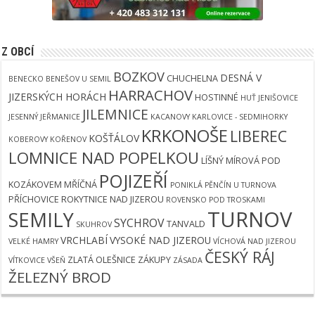
Z OBCÍ
BOZKOV
DESNÁ V
CHUCHELNA
BENECKO
BENEŠOV U SEMIL
HARRACHOV
JIZERSKÝCH HORÁCH
HOSTINNÉ
HUŤ
JENIŠOVICE
JILEMNICE
JESENNÝ
JEŘMANICE
KACANOVY
KARLOVICE - SEDMIHORKY
KRKONOŠE
LIBEREC
KOŠŤÁLOV
KOBEROVY
KOŘENOV
LOMNICE NAD POPELKOU
LÍŠNÝ
MÍROVÁ POD
POJIZEŘÍ
KOZÁKOVEM
MŘÍČNÁ
PONIKLÁ
PĚNČÍN U TURNOVA
PŘÍCHOVICE
ROKYTNICE NAD JIZEROU
ROVENSKO POD TROSKAMI
TURNOV
SEMILY
SYCHROV
TANVALD
SKUHROV
VRCHLABÍ
VYSOKÉ NAD JIZEROU
VELKÉ HAMRY
VÍCHOVÁ NAD JIZEROU
ČESKÝ RÁJ
ZLATÁ OLEŠNICE
ZÁKUPY
VÍTKOVICE
VŠEŇ
ZÁSADA
ŽELEZNÝ BROD