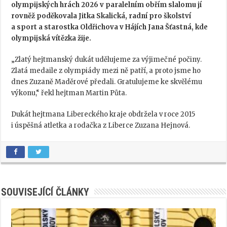
olympijských hrách 2026 v paralelním obřím slalomu jí
rovněž poděkovala Jitka Skalická, radní pro školství
a sport a starostka Oldřichova v Hájích Jana Šťastná, kde
olympijská vítězka žije.
„Zlatý hejtmanský dukát udělujeme za výjimečné počiny.
Zlatá medaile z olympiády mezi ně patří, a proto jsme ho
dnes Zuzaně Maděrové předali. Gratulujeme ke skvělému
výkonu,“ řekl hejtman Martin Půta.
Dukát hejtmana Libereckého kraje obdržela v roce 2015
i úspěšná atletka a rodačka z Liberce Zuzana Hejnová.
SOUVISEJÍCÍ ČLÁNKY