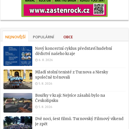
NEJNOVĚJŠÍ
POPULÁRNÍ
OBCE
Nový koncertní cyklus představí hudební
dědictví našeho kraje
6. 8. 2026
Mladí stolní tenisté z Turnova a Niesky
společně trénovali
5. 8. 2026
Bouřky v kraji: Nejvíce zásahů bylo na
Českolipsku
5. 8. 2026
Dvě noci, šest filmů. Turnovský Filmový víkend
je zpět