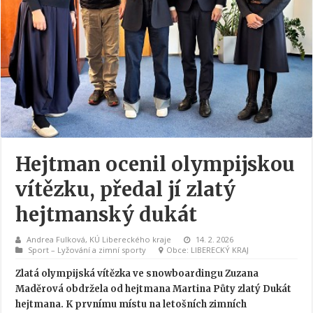
Hejtman ocenil olympijskou
vítězku, předal jí zlatý
hejtmanský dukát
Andrea Fulková
,
KÚ Libereckého kraje
14. 2. 2026
Sport
–
Lyžování a zimní sporty
Obce
LIBERECKÝ KRAJ
Zlatá olympijská vítězka ve snowboardingu Zuzana
Maděrová obdržela od hejtmana Martina Půty zlatý Dukát
hejtmana. K prvnímu místu na letošních zimních