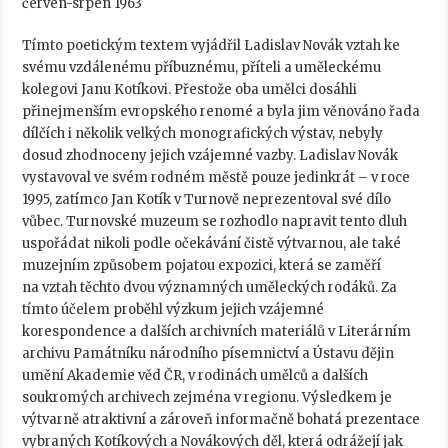
červen-srpen 1963
Tímto poetickým textem vyjádřil Ladislav Novák vztah ke
svému vzdálenému příbuznému, příteli a uměleckému
kolegovi Janu Kotíkovi. Přestože oba umělci dosáhli
přinejmenším evropského renomé a byla jim věnováno řada
dílčích i několik velkých monografických výstav, nebyly
dosud zhodnoceny jejich vzájemné vazby. Ladislav Novák
vystavoval ve svém rodném městě pouze jedinkrát – v roce
1995, zatímco Jan Kotík v Turnově neprezentoval své dílo
vůbec. Turnovské muzeum se rozhodlo napravit tento dluh
uspořádat nikoli podle očekávání čistě výtvarnou, ale také
muzejním způsobem pojatou expozici, která se zaměří
na vztah těchto dvou významných uměleckých rodáků. Za
tímto účelem proběhl výzkum jejich vzájemné
korespondence a dalších archivních materiálů v Literárním
archivu Památníku národního písemnictví a Ústavu dějin
umění Akademie věd ČR, v rodinách umělců a dalších
soukromých archivech zejména v regionu. Výsledkem je
výtvarně atraktivní a zároveň informačně bohatá prezentace
vybraných Kotíkových a Novákových děl, která odrážejí jak