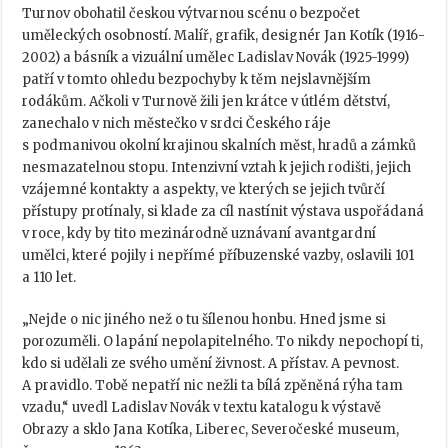
Turnov obohatil českou výtvarnou scénu o bezpočet
uměleckých osobností. Malíř, grafik, designér Jan Kotík (1916-
2002) a básník a vizuální umělec Ladislav Novák (1925-1999)
patří v tomto ohledu bezpochyby k těm nejslavnějším
rodákům. Ačkoli v Turnově žili jen krátce v útlém dětství,
zanechalo v nich městečko v srdci Českého ráje
s podmanivou okolní krajinou skalních měst, hradů a zámků
nesmazatelnou stopu. Intenzivní vztah k jejich rodišti, jejich
vzájemné kontakty a aspekty, ve kterých se jejich tvůrčí
přístupy protínaly, si klade za cíl nastínit výstava uspořádaná
v roce, kdy by tito mezinárodně uznávaní avantgardní
umělci, které pojily i nepřímé příbuzenské vazby, oslavili 101
a 110 let.
„Nejde o nic jiného než o tu šílenou honbu. Hned jsme si
porozuměli. O lapání nepolapitelného. To nikdy nepochopí ti,
kdo si udělali ze svého umění živnost. A přístav. A pevnost.
A pravidlo. Tobě nepatří nic nežli ta bílá zpěněná rýha tam
vzadu,“ uvedl Ladislav Novák v textu katalogu k výstavě
Obrazy a sklo Jana Kotíka, Liberec, Severočeské museum,