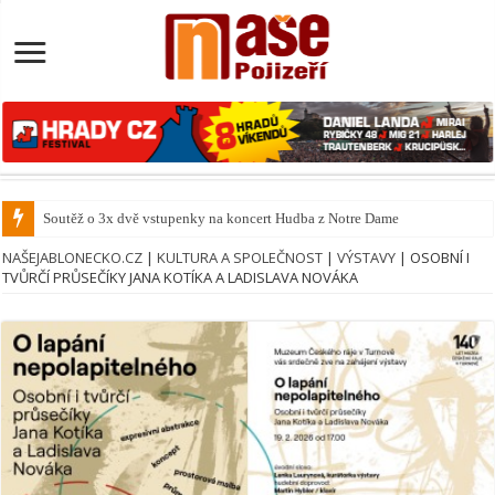
Soutěž o 3x dvě vstupenky na koncert Hudba z Notre Dame
NAŠEJABLONECKO.CZ
|
KULTURA A SPOLEČNOST
|
VÝSTAVY
|
OSOBNÍ I
TVŮRČÍ PRŮSEČÍKY JANA KOTÍKA A LADISLAVA NOVÁKA