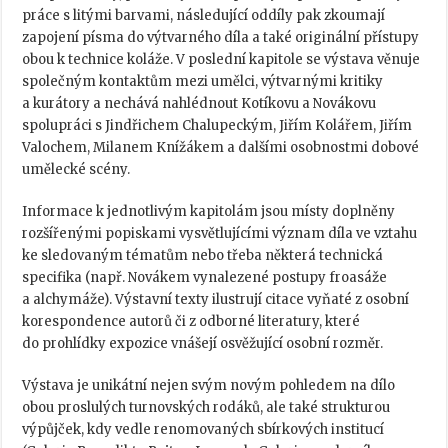
práce s litými barvami, následující oddíly pak zkoumají
zapojení písma do výtvarného díla a také originální přístupy
obou k technice koláže. V poslední kapitole se výstava věnuje
společným kontaktům mezi umělci, výtvarnými kritiky
a kurátory a nechává nahlédnout Kotíkovu a Novákovu
spolupráci s Jindřichem Chalupeckým, Jiřím Kolářem, Jiřím
Valochem, Milanem Knížákem a dalšími osobnostmi dobové
umělecké scény.
Informace k jednotlivým kapitolám jsou místy doplněny
rozšířenými popiskami vysvětlujícími význam díla ve vztahu
ke sledovaným tématům nebo třeba některá technická
specifika (např. Novákem vynalezené postupy froasáže
a alchymáže). Výstavní texty ilustrují citace vyňaté z osobní
korespondence autorů či z odborné literatury, které
do prohlídky expozice vnášejí osvěžující osobní rozměr.
Výstava je unikátní nejen svým novým pohledem na dílo
obou proslulých turnovských rodáků, ale také strukturou
výpůjček, kdy vedle renomovaných sbírkových institucí