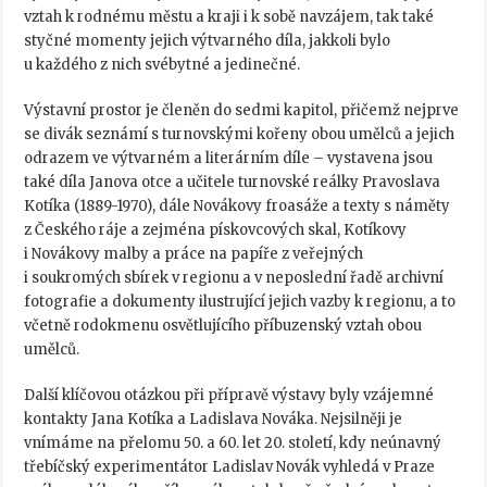
vztah k rodnému městu a kraji i k sobě navzájem, tak také
styčné momenty jejich výtvarného díla, jakkoli bylo
u každého z nich svébytné a jedinečné.
Výstavní prostor je členěn do sedmi kapitol, přičemž nejprve
se divák seznámí s turnovskými kořeny obou umělců a jejich
odrazem ve výtvarném a literárním díle – vystavena jsou
také díla Janova otce a učitele turnovské reálky Pravoslava
Kotíka (1889-1970), dále Novákovy froasáže a texty s náměty
z Českého ráje a zejména pískovcových skal, Kotíkovy
i Novákovy malby a práce na papíře z veřejných
i soukromých sbírek v regionu a v neposlední řadě archivní
fotografie a dokumenty ilustrující jejich vazby k regionu, a to
včetně rodokmenu osvětlujícího příbuzenský vztah obou
umělců.
Další klíčovou otázkou při přípravě výstavy byly vzájemné
kontakty Jana Kotíka a Ladislava Nováka. Nejsilněji je
vnímáme na přelomu 50. a 60. let 20. století, kdy neúnavný
třebíčský experimentátor Ladislav Novák vyhledá v Praze