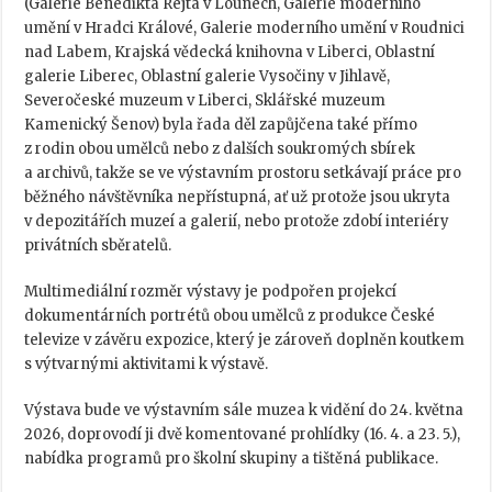
(Galerie Benedikta Rejta v Lounech, Galerie moderního
umění v Hradci Králové, Galerie moderního umění v Roudnici
nad Labem, Krajská vědecká knihovna v Liberci, Oblastní
galerie Liberec, Oblastní galerie Vysočiny v Jihlavě,
Severočeské muzeum v Liberci, Sklářské muzeum
Kamenický Šenov) byla řada děl zapůjčena také přímo
z rodin obou umělců nebo z dalších soukromých sbírek
a archivů, takže se ve výstavním prostoru setkávají práce pro
běžného návštěvníka nepřístupná, ať už protože jsou ukryta
v depozitářích muzeí a galerií, nebo protože zdobí interiéry
privátních sběratelů.
Multimediální rozměr výstavy je podpořen projekcí
dokumentárních portrétů obou umělců z produkce České
televize v závěru expozice, který je zároveň doplněn koutkem
s výtvarnými aktivitami k výstavě.
Výstava bude ve výstavním sále muzea k vidění do 24. května
2026, doprovodí ji dvě komentované prohlídky (16. 4. a 23. 5.),
nabídka programů pro školní skupiny a tištěná publikace.