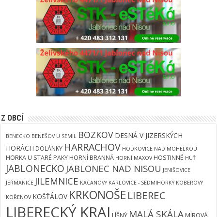
Z OBCÍ
BOZKOV
DESNÁ V JIZERSKÝCH
BENECKO
BENEŠOV U SEMIL
HARRACHOV
HORÁCH
DOLÁNKY
HODKOVICE NAD MOHELKOU
HORKA U STARÉ PAKY
HORNÍ BRANNÁ
HOSTINNÉ
HORNÍ MAXOV
HUŤ
JABLONECKO
JABLONEC NAD NISOU
JENIŠOVICE
JILEMNICE
JEŘMANICE
KACANOVY
KARLOVICE - SEDMIHORKY
KOBEROVY
KRKONOŠE
LIBEREC
KOŠŤÁLOV
KOŘENOV
LIBERECKÝ KRAJ
MALÁ SKÁLA
LÍŠNÝ
MÍROVÁ