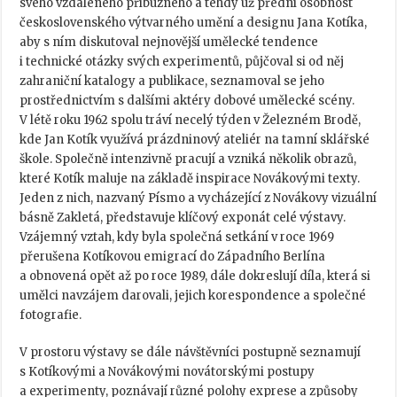
svého vzdáleného příbuzného a tehdy už přední osobnost
československého výtvarného umění a designu Jana Kotíka,
aby s ním diskutoval nejnovější umělecké tendence
i technické otázky svých experimentů, půjčoval si od něj
zahraniční katalogy a publikace, seznamoval se jeho
prostřednictvím s dalšími aktéry dobové umělecké scény.
V létě roku 1962 spolu tráví necelý týden v Železném Brodě,
kde Jan Kotík využívá prázdninový ateliér na tamní sklářské
škole. Společně intenzivně pracují a vzniká několik obrazů,
které Kotík maluje na základě inspirace Novákovými texty.
Jeden z nich, nazvaný Písmo a vycházející z Novákovy vizuální
básně Zakletá, představuje klíčový exponát celé výstavy.
Vzájemný vztah, kdy byla společná setkání v roce 1969
přerušena Kotíkovou emigrací do Západního Berlína
a obnovená opět až po roce 1989, dále dokreslují díla, která si
umělci navzájem darovali, jejich korespondence a společné
fotografie.
V prostoru výstavy se dále návštěvníci postupně seznamují
s Kotíkovými a Novákovými novátorskými postupy
a experimenty, poznávají různé polohy exprese a způsoby