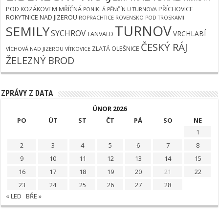
POD KOZÁKOVEM
MŘÍČNÁ
PŘÍCHOVICE
PONIKLÁ
PĚNČÍN U TURNOVA
ROKYTNICE NAD JIZEROU
ROPRACHTICE
ROVENSKO POD TROSKAMI
TURNOV
SEMILY
SYCHROV
VRCHLABÍ
TANVALD
ČESKÝ RÁJ
ZLATÁ OLEŠNICE
VÍCHOVÁ NAD JIZEROU
VÍTKOVICE
ŽELEZNÝ BROD
ZPRÁVY Z DATA
ÚNOR 2026
PO
ÚT
ST
ČT
PÁ
SO
NE
1
2
3
4
5
6
7
8
9
10
11
12
13
14
15
16
17
18
19
20
21
22
23
24
25
26
27
28
« LED
BŘE »