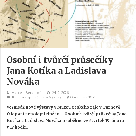
Osobní i tvůrčí průsečíky
Jana Kotíka a Ladislava
Nováka
Marcela Beranová
24. 2. 2026
Kultura a společnost
–
Výstavy
Obce
TURNOV
Vernisáž nové výstavy v Muzeu Českého ráje v Turnově
O lapání nepolapitelného – Osobní i tvůrčí průsečíky Jana
Kotíka a Ladislava Nováka proběhne ve čtvrtek 19. února
v 17 hodin.