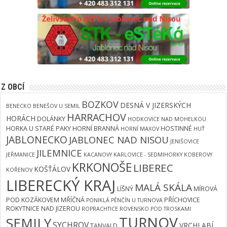
Z OBCÍ
BOZKOV
DESNÁ V JIZERSKÝCH
BENECKO
BENEŠOV U SEMIL
HARRACHOV
HORÁCH
DOLÁNKY
HODKOVICE NAD MOHELKOU
HORKA U STARÉ PAKY
HORNÍ BRANNÁ
HOSTINNÉ
HORNÍ MAXOV
HUŤ
JABLONECKO
JABLONEC NAD NISOU
JENIŠOVICE
JILEMNICE
JEŘMANICE
KACANOVY
KARLOVICE - SEDMIHORKY
KOBEROVY
KRKONOŠE
LIBEREC
KOŠŤÁLOV
KOŘENOV
LIBERECKÝ KRAJ
MALÁ SKÁLA
LÍŠNÝ
MÍROVÁ
POD KOZÁKOVEM
MŘÍČNÁ
PŘÍCHOVICE
PONIKLÁ
PĚNČÍN U TURNOVA
ROKYTNICE NAD JIZEROU
ROPRACHTICE
ROVENSKO POD TROSKAMI
TURNOV
SEMILY
SYCHROV
VRCHLABÍ
TANVALD