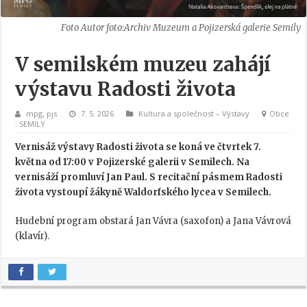
Autor foto:Archiv Muzeum a Pojizerská galerie Semily
V semilském muzeu zahájí
výstavu Radosti života
mpg
,
pjs
7. 5. 2026
Kultura a společnost
–
Výstavy
Obce
SEMILY
Vernisáž výstavy Radosti života se koná ve čtvrtek 7.
května od 17:00 v Pojizerské galerii v Semilech. Na
vernisáží promluví Jan Paul. S recitační pásmem Radosti
života vystoupí žákyně Waldorfského lycea v Semilech.
Hudební program obstará Jan Vávra (saxofon) a Jana Vávrová
(klavír).