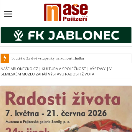
Soutěž o 3x dvě vstupenky na koncert Hudba z Notre Dame
NAŠEJABLONECKO.CZ
|
KULTURA A SPOLEČNOST
|
VÝSTAVY
|
V
SEMILSKÉM MUZEU ZAHÁJÍ VÝSTAVU RADOSTI ŽIVOTA