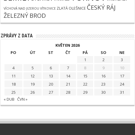
ČESKÝ RÁJ
ZLATÁ OLEŠNICE
VÍCHOVÁ NAD JIZEROU
VÍTKOVICE
ŽELEZNÝ BROD
ZPRÁVY Z DATA
KVĚTEN 2026
PO
ÚT
ST
ČT
PÁ
SO
NE
1
2
3
4
5
6
7
8
9
10
11
12
13
14
15
16
17
18
19
20
21
22
23
24
25
26
27
28
29
30
31
« DUB
ČVN »