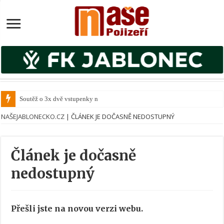
Soutěž o 3x dvě vstupenky na k
NAŠEJABLONECKO.CZ
|
ČLÁNEK JE DOČASNĚ NEDOSTUPNÝ
Článek je dočasně
nedostupný
Přešli jste na novou verzi webu.