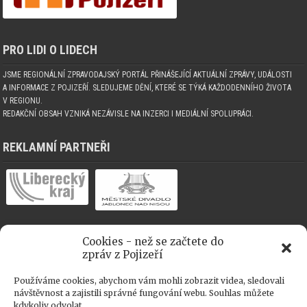
PRO LIDI O LIDECH
JSME REGIONÁLNÍ ZPRAVODAJSKÝ PORTÁL PŘINÁŠEJÍCÍ AKTUÁLNÍ ZPRÁVY, UDÁLOSTI
A INFORMACE Z POJIZEŘÍ. SLEDUJEME DĚNÍ, KTERÉ SE TÝKÁ KAŽDODENNÍHO ŽIVOTA
V REGIONU.
REDAKČNÍ OBSAH VZNIKÁ NEZÁVISLE NA INZERCI I MEDIÁLNÍ SPOLUPRÁCI.
REKLAMNÍ PARTNEŘI
Cookies - než se začtete do
MEDIÁLNÍ SPOLUPRÁCE
zpráv z Pojizeří
Používáme cookies, abychom vám mohli zobrazit videa, sledovali
návštěvnost a zajistili správné fungování webu. Souhlas můžete
kdykoliv odvolat.