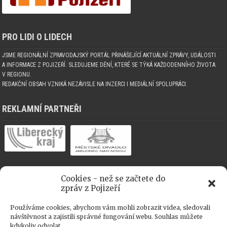
PRO LIDI O LIDECH
JSME REGIONÁLNÍ ZPRAVODAJSKÝ PORTÁL PŘINÁŠEJÍCÍ AKTUÁLNÍ ZPRÁVY, UDÁLOSTI
A INFORMACE Z POJIZEŘÍ. SLEDUJEME DĚNÍ, KTERÉ SE TÝKÁ KAŽDODENNÍHO ŽIVOTA
V REGIONU.
REDAKČNÍ OBSAH VZNIKÁ NEZÁVISLE NA INZERCI I MEDIÁLNÍ SPOLUPRÁCI.
REKLAMNÍ PARTNEŘI
Cookies - než se začtete do
MEDIÁLNÍ SPOLUPRÁCE
zpráv z Pojizeří
Používáme cookies, abychom vám mohli zobrazit videa, sledovali
návštěvnost a zajistili správné fungování webu. Souhlas můžete
kdykoliv odvolat.