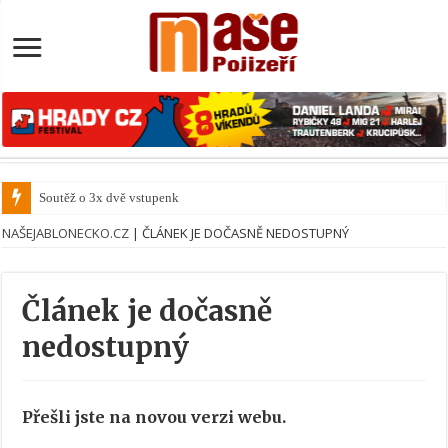
Soutěž o 3x dvě vstupenky
NAŠEJABLONECKO.CZ
|
ČLÁNEK JE DOČASNĚ NEDOSTUPNÝ
Článek je dočasně
nedostupný
Přešli jste na novou verzi webu.