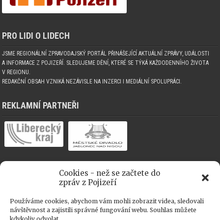
PRO LIDI O LIDECH
JSME REGIONÁLNÍ ZPRAVODAJSKÝ PORTÁL PŘINÁŠEJÍCÍ AKTUÁLNÍ ZPRÁVY, UDÁLOSTI
A INFORMACE Z POJIZEŘÍ. SLEDUJEME DĚNÍ, KTERÉ SE TÝKÁ KAŽDODENNÍHO ŽIVOTA
V REGIONU.
REDAKČNÍ OBSAH VZNIKÁ NEZÁVISLE NA INZERCI I MEDIÁLNÍ SPOLUPRÁCI.
REKLAMNÍ PARTNEŘI
Cookies - než se začtete do
MEDIÁLNÍ SPOLUPRÁCE
zpráv z Pojizeří
Používáme cookies, abychom vám mohli zobrazit videa, sledovali
návštěvnost a zajistili správné fungování webu. Souhlas můžete
kdykoliv odvolat.