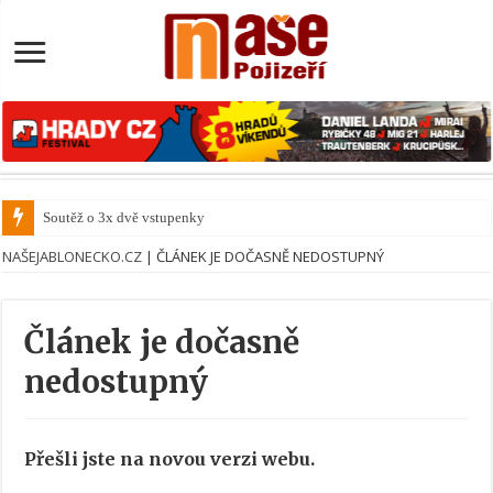
Soutěž o 3x dvě vstupenky na
NAŠEJABLONECKO.CZ
|
ČLÁNEK JE DOČASNĚ NEDOSTUPNÝ
Článek je dočasně
nedostupný
Přešli jste na novou verzi webu.