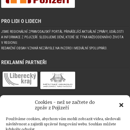
PRO LIDI O LIDECH
JSME REGIONÁLNÍ ZPRAVODAJSKÝ PORTÁL PŘINÁŠEJÍCÍ AKTUÁLNÍ ZPRÁVY, UDÁLOSTI
A INFORMACE Z POJIZEŘÍ. SLEDUJEME DĚNÍ, KTERÉ SE TÝKÁ KAŽDODENNÍHO ŽIVOTA
V REGIONU.
REDAKČNÍ OBSAH VZNIKÁ NEZÁVISLE NA INZERCI I MEDIÁLNÍ SPOLUPRÁCI.
REKLAMNÍ PARTNEŘI
Cookies - než se začtete do
MEDIÁLNÍ SPOLUPRÁCE
zpráv z Pojizeří
Používáme cookies, abychom vám mohli zobrazit videa, sledovali
návštěvnost a zajistili správné fungování webu. Souhlas můžete
kdykoliv odvolat.