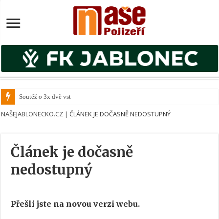
Soutěž o 3x dvě vstupen
NAŠEJABLONECKO.CZ
|
ČLÁNEK JE DOČASNĚ NEDOSTUPNÝ
Článek je dočasně
nedostupný
Přešli jste na novou verzi webu.