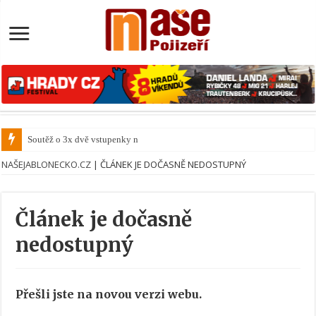
Soutěž o 3x dvě vstupenky na ko
NAŠEJABLONECKO.CZ
|
ČLÁNEK JE DOČASNĚ NEDOSTUPNÝ
Článek je dočasně
nedostupný
Přešli jste na novou verzi webu.