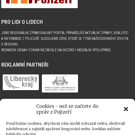
PRO LIDI O LIDECH
JSME REGIONÁLNÍ ZPRAVODAJSKÝ PORTÁL PŘINÁŠEJÍCÍ AKTUÁLNÍ ZPRÁVY, UDÁLOSTI
A INFORMACE Z POJIZEŘÍ. SLEDUJEME DĚNÍ, KTERÉ SE TÝKÁ KAŽDODENNÍHO ŽIVOTA
V REGIONU.
REDAKČNÍ OBSAH VZNIKÁ NEZÁVISLE NA INZERCI I MEDIÁLNÍ SPOLUPRÁCI.
REKLAMNÍ PARTNEŘI
Cookies - než se začtete do
MEDIÁLNÍ SPOLUPRÁCE
zpráv z Pojizeří
Používáme cookies, abychom vám mohli zobrazit videa, sledovali
návštěvnost a zajistili správné fungování webu. Souhlas můžete
kdykoliv odvolat.