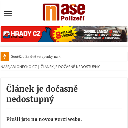
Soutěž o 3x dvě vstupenky na konc
NAŠEJABLONECKO.CZ
|
ČLÁNEK JE DOČASNĚ NEDOSTUPNÝ
Článek je dočasně
nedostupný
Přešli jste na novou verzi webu.