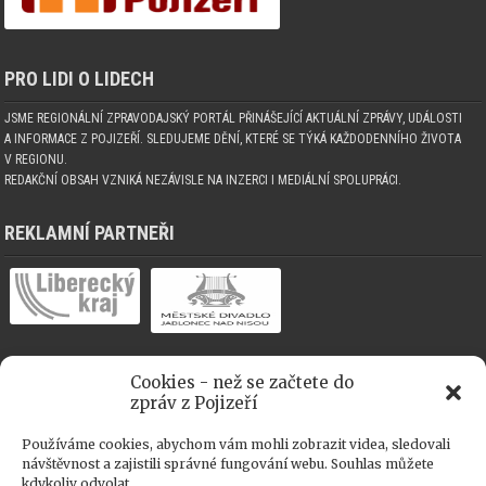
PRO LIDI O LIDECH
JSME REGIONÁLNÍ ZPRAVODAJSKÝ PORTÁL PŘINÁŠEJÍCÍ AKTUÁLNÍ ZPRÁVY, UDÁLOSTI
A INFORMACE Z POJIZEŘÍ. SLEDUJEME DĚNÍ, KTERÉ SE TÝKÁ KAŽDODENNÍHO ŽIVOTA
V REGIONU.
REDAKČNÍ OBSAH VZNIKÁ NEZÁVISLE NA INZERCI I MEDIÁLNÍ SPOLUPRÁCI.
REKLAMNÍ PARTNEŘI
Cookies - než se začtete do
MEDIÁLNÍ SPOLUPRÁCE
zpráv z Pojizeří
Používáme cookies, abychom vám mohli zobrazit videa, sledovali
návštěvnost a zajistili správné fungování webu. Souhlas můžete
kdykoliv odvolat.