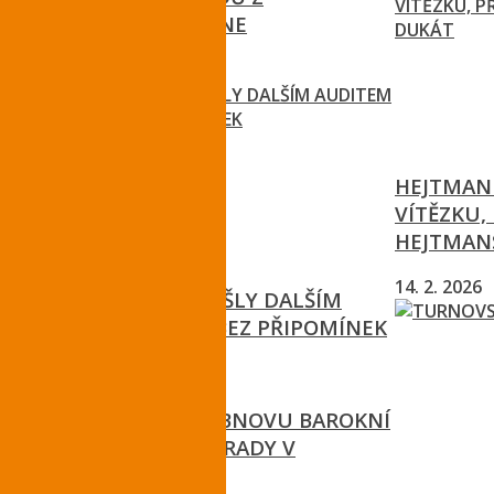
ODPADOVÉHO DNE
18. 5. 2026
HEJTMAN
VÍTĚZKU, 
HEJTMAN
14. 2. 2026
LESY KRNAP PROŠLY DALŠÍM
AUDITEM FSC® BEZ PŘIPOMÍNEK
27. 4. 2026
KRAJ PODPOŘÍ OBNOVU BAROKNÍ
TERASOVITÉ ZAHRADY V
ZÁKUPECH