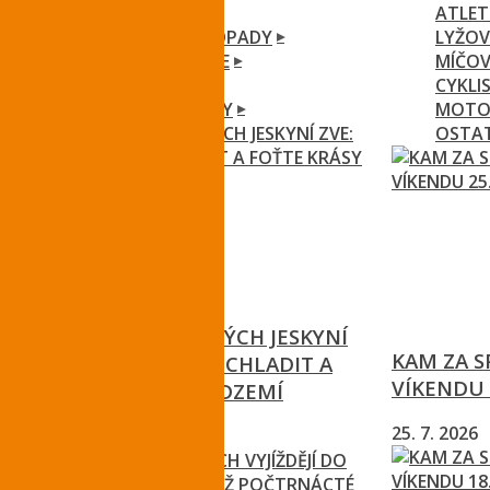
DOPRAVA
ATLET
EKOLOGIE A ODPADY
LYŽOV
ZPRÁVY Z KRAJE
MÍČOV
OSTATNÍ
CYKLI
KRÁTKÉ ZPRÁVY
MOTO
OSTA
13 ZPŘÍSTUPNĚNÝCH JESKYNÍ
KAM ZA 
ZVE: PŘIJĎTE SE ZCHLADIT A
VÍKENDU 
FOŤTE KRÁSY PODZEMÍ
25. 7. 2026
2. 8. 2026