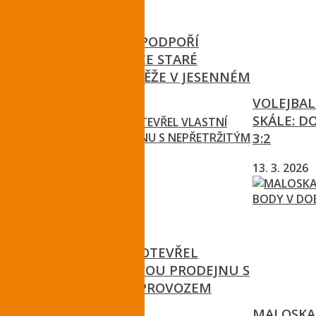
LIBERECKÝ KRAJ PODPOŘÍ
PŘÍPRAVU SANACE STARÉ
EKOLOGICKÉ ZÁTĚŽE V JESENNÉM
VOLEJBA
22. 7. 2026
SKÁLE: DO
3:2
13. 3. 2026
LIBERECKÝ KRAJ OTEVŘEL
VLASTNÍ VZOROVOU PRODEJNU S
NEPŘETRŽITÝM PROVOZEM
MALOSKAL