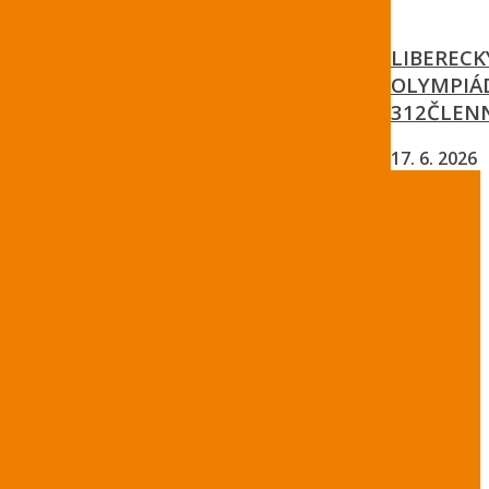
LIBERECK
OLYMPIÁD
312ČLEN
17. 6. 2026