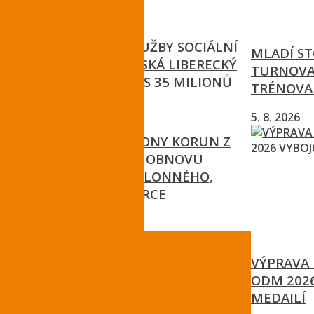
19. 7. 2026
NA PODPORU SLUŽBY SOCIÁLNÍ
MLADÍ ST
REHABILITACE ZÍSKÁ LIBERECKÝ
TURNOVA 
KRAJ DOTACI PŘES 35 MILIONŮ
TRÉNOVA
17. 7. 2026
5. 8. 2026
TÉMĚŘ DVA MILIONY KORUN Z
KRAJE ZAMÍŘÍ NA OBNOVU
PAMÁTEK DO JABLONNÉHO,
JENIŠOVIC A LIBERCE
10. 7. 2026
VÝPRAVA 
ODM 202
MEDAILÍ