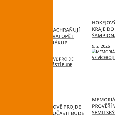
HOKEJOVÝ
KRAJE DO
DEFIBRILÁTORY ZACHRAŇUJÍ
ŠAMPION
LIDSKÉ ŽIVOTY. KRAJ OPĚT
PODPOŘÍ JEJICH NÁKUP
9. 2. 2026
10. 3. 2026
MEMORIÁ
PROVĚŘÍ 
NÁDRAŽÍ V TURNOVĚ PROJDE
SEMILSKÝ
PŘESTAVBOU, SOUČÁSTÍ BUDE