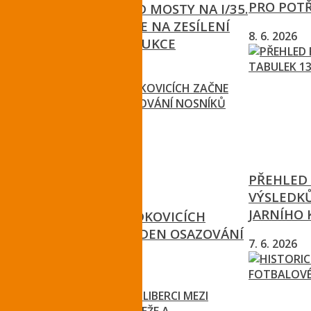
PRO POT
KŘIŽOVATKU POD MOSTY NA I/35.
POKRAČUJÍ PRÁCE NA ZESÍLENÍ
8. 6. 2026
MOSTNÍ KONSTRUKCE
26. 7. 2026
PŘEHLED
VÝSLEDKŮ
JARNÍHO 
NA MOSTĚ V HODKOVICÍCH
ZAČNE PŘÍŠTÍ TÝDEN OSAZOVÁNÍ
7. 6. 2026
NOSNÍKŮ
24. 7. 2026