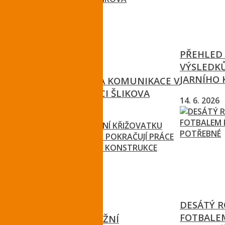
PŘEHLED
VÝSLEDKŮ
JARNÍHO 
PROBÍHÁ OPRAVA KOMUNIKACE V
TURNOVSKÉ ULICI ŠLIKOVA
14. 6. 2026
30. 7. 2026
DESÁTÝ 
FOTBALEM
ŘSD ZAVŘE OKRUŽNÍ