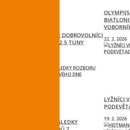
OLYMPIJS
BIATLONI
VOBORNÍ
ČISTÉ KRKONOŠE: DOBROVOLNÍCI
22. 2. 2026
Z HOR SESBÍRALI 2,5 TUNY
ODPADU
18. 5. 2026
LYŽNÍCI 
PODEVĚT
19. 2. 2026
TURNOV ZNÁ VÝSLEDKY
ROZBORU ODPADŮ Z