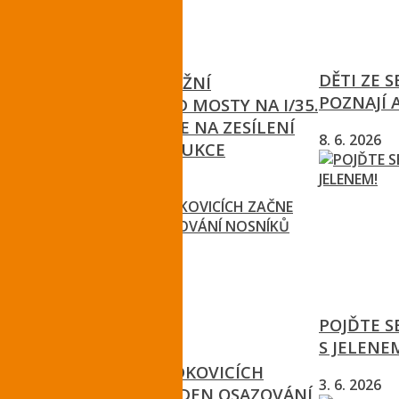
DĚTI ZE 
ŘSD ZAVŘE OKRUŽNÍ
POZNAJÍ 
KŘIŽOVATKU POD MOSTY NA I/35.
POKRAČUJÍ PRÁCE NA ZESÍLENÍ
8. 6. 2026
MOSTNÍ KONSTRUKCE
26. 7. 2026
POJĎTE 
S JELENE
NA MOSTĚ V HODKOVICÍCH
3. 6. 2026
ZAČNE PŘÍŠTÍ TÝDEN OSAZOVÁNÍ