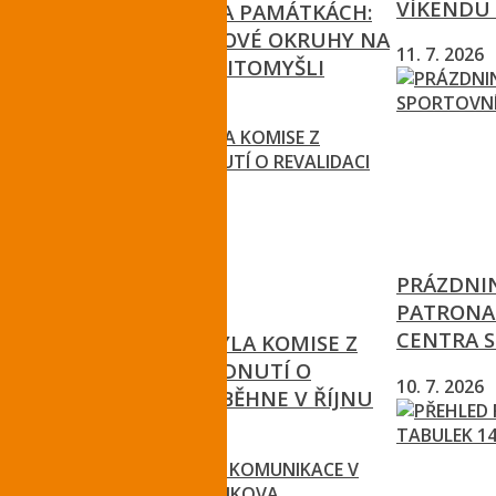
VÍKENDU 
OBJEVTE LÉTO NA PAMÁTKÁCH:
NOVÉ PROHLÍDKOVÉ OKRUHY NA
11. 7. 2026
FRÝDLANTĚ A V LITOMYŠLI
12. 7. 2026
PRÁZDNI
PATRONA
CENTRA S
V ČESKÉM RÁJI BYLA KOMISE Z
UNESCO, ROZHODNUTÍ O
10. 7. 2026
REVALIDACI PROBĚHNE V ŘÍJNU
8. 7. 2026