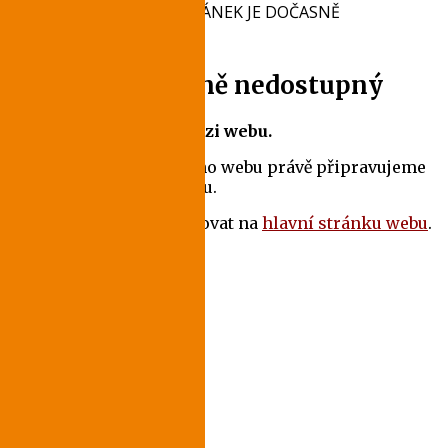
NAŠEJABLONECKO.CZ
|
ČLÁNEK JE DOČASNĚ
NEDOSTUPNÝ
Článek je dočasně nedostupný
Přešli jste na novou verzi webu.
Starší články z původního webu právě připravujeme
do samostatného archivu.
Mezitím můžete pokračovat na
hlavní stránku webu
.
Děkujeme za pochopení.
Sdílet
Facebook
Twitter