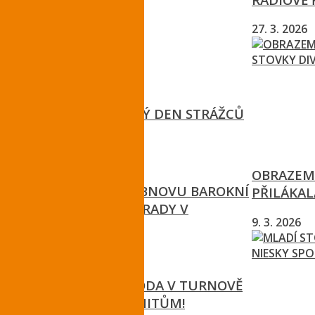
27. 3. 2026
SLAVÍME SVĚTOVÝ DEN STRÁŽCŮ
PŘÍRODY
31. 7. 2026
OBRAZEM:
KRAJ PODPOŘÍ OBNOVU BAROKNÍ
PŘILÁKAL
TERASOVITÉ ZAHRADY V
9. 3. 2026
ZÁKUPECH
25. 7. 2026
PRAMEN BOŽÍ VODA V TURNOVĚ
NEVYHOVUJE LIMITŮM!