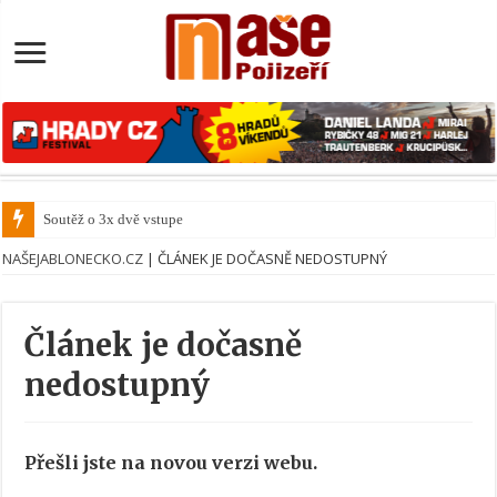
Soutěž o 3x dvě vstupenky
NAŠEJABLONECKO.CZ
|
ČLÁNEK JE DOČASNĚ NEDOSTUPNÝ
Článek je dočasně
nedostupný
Přešli jste na novou verzi webu.