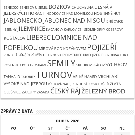
BOZKOV
DESNÁ V
CHUCHELNA
BENECKO
BENEŠOV U SEMIL
JIZERSKÝCH HORÁCH
HOSTINNÉ
HODKOVICE NAD MOHELKOU
HUŤ
JABLONECKO
JABLONEC NAD NISOU
JENIŠOVICE
JILEMNICE
JESENNÝ
KACANOVY
KARLOVICE - SEDMIHORKY
KOBEROVY
LOMNICE NAD
LIBEREC
KOŠŤÁLOV
POJIZEŘÍ
POPELKOU
MÍROVÁ POD KOZÁKOVEM
ROKYTNICE NAD JIZEROU
PONIKLÁ
PĚNČÍN
PĚNČÍN U TURNOVA
ROPRACHTICE
SEMILY
SYCHROV
ROVENSKO POD TROSKAMI
SKUHROV
SPÁLOV
TURNOV
VRCHLABÍ
TANVALD
VELKÉ HAMRY
TATOBITY
VYSOKÉ NAD JIZEROU
ZLATÁ
VÍCHOVÁ NAD JIZEROU
VÍTKOVICE
VŠEŇ
ČESKÝ RÁJ
ŽELEZNÝ BROD
OLEŠNICE
ZÁKUPY
ZÁSADA
ZPRÁVY Z DATA
DUBEN 2026
PO
ÚT
ST
ČT
PÁ
SO
NE