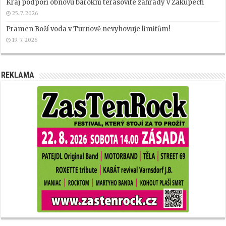
Kraj podpoří obnovu barokní terasovité zahrady v Zákupech
25. 7. 2026
Pramen Boží voda v Turnově nevyhovuje limitům!
19. 7. 2026
REKLAMA