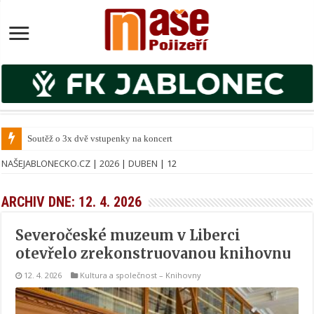
Soutěž o 3x dvě vstupenky na koncert Hudba z Notr
NAŠEJABLONECKO.CZ
|
2026
|
DUBEN
|
12
ARCHIV DNE:
12. 4. 2026
Severočeské muzeum v Liberci
otevřelo zrekonstruovanou knihovnu
12. 4. 2026
Kultura a společnost
–
Knihovny