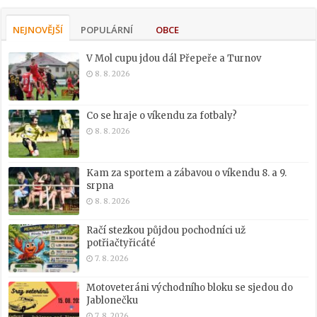
NEJNOVĚJŠÍ
POPULÁRNÍ
OBCE
V Mol cupu jdou dál Přepeře a Turnov
8. 8. 2026
Co se hraje o víkendu za fotbaly?
8. 8. 2026
Kam za sportem a zábavou o víkendu 8. a 9.
srpna
8. 8. 2026
Račí stezkou půjdou pochodníci už
potřiačtyřicáté
7. 8. 2026
Motoveteráni východního bloku se sjedou do
Jablonečku
7. 8. 2026