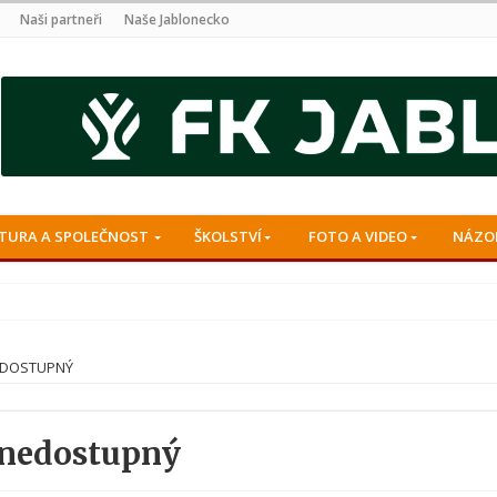
Naši partneři
Naše Jablonecko
TURA A SPOLEČNOST
ŠKOLSTVÍ
FOTO A VIDEO
NÁZO
EDOSTUPNÝ
 nedostupný