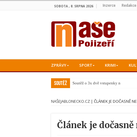
Inzerce
Redakce
SOBOTA , 8. SRPNA 2026
ZPRÁVY
SPORT
KRIMI
KUL
Soutěž
Soutěž o 3x dvě vstupenky na konce
NAŠEJABLONECKO.CZ
|
ČLÁNEK JE DOČASNĚ N
Článek je dočasně