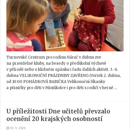
Turnovské Centrum pro rodinu Náruč v dubnu zve
na pravidelné kluby, na besedy o předškolní výchově
v přírodě nebo o klidném spánku i řadu dalších aktivit. 3.-6.
dubna VELIKONOČNÍ PRÁZDNINY ZAVŘENO čtvrtek 2. dubna,
od 10:00 POHÁDKOVÁ BABIČKA Velikonoční říkanky
a písničky pro děti v Miniškolce i pro děti s rodiči v herně …
U příležitosti Dne učitelů převzalo
ocenění 20 krajských osobností
30. 3. 2026