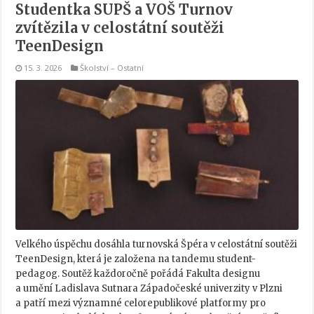
Studentka SUPŠ a VOŠ Turnov
zvítězila v celostátní soutěži
TeenDesign
15. 3. 2026
Školství
–
Ostatní
Velkého úspěchu dosáhla turnovská Špéra v celostátní soutěži
TeenDesign, která je založena na tandemu student-
pedagog. Soutěž každoročně pořádá Fakulta designu
a umění Ladislava Sutnara Západočeské univerzity v Plzni
a patří mezi významné celorepublikové platformy pro