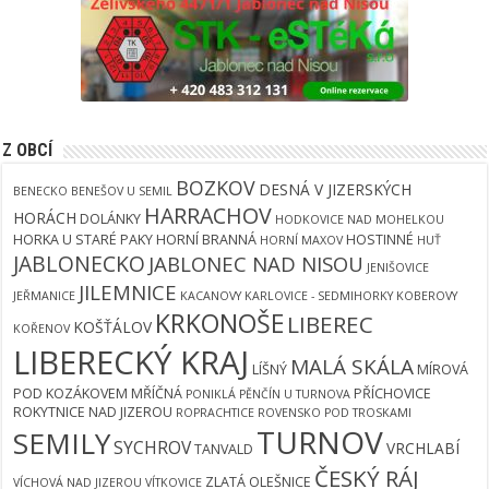
Z OBCÍ
BOZKOV
DESNÁ V JIZERSKÝCH
BENECKO
BENEŠOV U SEMIL
HARRACHOV
HORÁCH
DOLÁNKY
HODKOVICE NAD MOHELKOU
HORKA U STARÉ PAKY
HORNÍ BRANNÁ
HOSTINNÉ
HORNÍ MAXOV
HUŤ
JABLONECKO
JABLONEC NAD NISOU
JENIŠOVICE
JILEMNICE
JEŘMANICE
KACANOVY
KARLOVICE - SEDMIHORKY
KOBEROVY
KRKONOŠE
LIBEREC
KOŠŤÁLOV
KOŘENOV
LIBERECKÝ KRAJ
MALÁ SKÁLA
LÍŠNÝ
MÍROVÁ
POD KOZÁKOVEM
MŘÍČNÁ
PŘÍCHOVICE
PONIKLÁ
PĚNČÍN U TURNOVA
ROKYTNICE NAD JIZEROU
ROPRACHTICE
ROVENSKO POD TROSKAMI
TURNOV
SEMILY
SYCHROV
VRCHLABÍ
TANVALD
ČESKÝ RÁJ
ZLATÁ OLEŠNICE
VÍCHOVÁ NAD JIZEROU
VÍTKOVICE