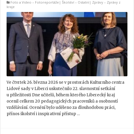
Foto a Video
–
Fotoreportáže
|
Školství
–
Ostatní
|
Zprávy
–
Zprávy z
kraje
Ve čtvrtek 26. března 2026 se v prostorách Kulturního centra
Lidové sady v Liberci uskutečnilo 22. slavnostní setkání
u příležitosti Dne učitelů, během kterého Liberecký kraj
ocenil celkem 20 pedagogických pracovníků a osobností
vzdělávání. Ocenění bylo uděleno za dlouhodobou práci,
přínos školství i inspirativní přístup …