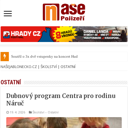
Soutěž o 3x dvě vstupenky na koncert Hudba z Notre Dame
NAŠEJABLONECKO.CZ
|
ŠKOLSTVÍ
|
OSTATNÍ
OSTATNÍ
Dubnový program Centra pro rodinu
Náruč
19. 4. 2026
Školství
–
Ostatní