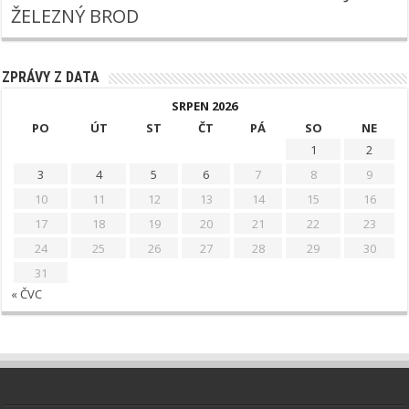
ŽELEZNÝ BROD
ZPRÁVY Z DATA
SRPEN 2026
PO
ÚT
ST
ČT
PÁ
SO
NE
1
2
3
4
5
6
7
8
9
10
11
12
13
14
15
16
17
18
19
20
21
22
23
24
25
26
27
28
29
30
31
« ČVC