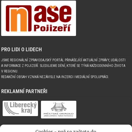
PRO LIDI O LIDECH
JSME REGIONÁLNÍ ZPRAVODAJSKÝ PORTÁL PŘINÁŠEJÍCÍ AKTUÁLNÍ ZPRÁVY, UDÁLOSTI
A INFORMACE Z POJIZEŘÍ. SLEDUJEME DĚNÍ, KTERÉ SE TÝKÁ KAŽDODENNÍHO ŽIVOTA
V REGIONU.
REDAKČNÍ OBSAH VZNIKÁ NEZÁVISLE NA INZERCI I MEDIÁLNÍ SPOLUPRÁCI.
REKLAMNÍ PARTNEŘI
Cookies - než se začtete do